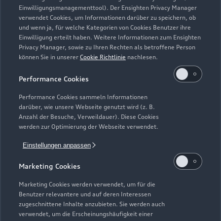
Fahrzeugalter von 24 Monaten und 30.000 km
Einwilligungsmanagementtool). Der Ensighten Privacy Manager
Gesamtfahrleistung (Stichtag: Datum der Ummeldung auf den
verwendet Cookies, um Informationen darüber zu speichern, ob
neuen Gebrauchtwagenkunden). Für private und gewerbliche
und wenn ja, für welche Kategorien von Cookies Benutzer ihre
Einzelabnehmer sowie ausge wählte Sonderabnehmer.
Einwilligung erteilt haben. Weitere Informationen zum Ensighten
Privacy Manager, sowie zu Ihren Rechten als betroffene Person
6
Junge Gebrauchtwagen sind ehemalige Audi Mietfahrzeuge
können Sie in unserer
Cookie Richtlinie
nachlesen.
(AMF) oder Audi Werksdienstwagen (WDW) der AUDI AG mit
Performance Cookies
einem Fahrzeugalter von max. 24 Monaten nach
Erstzulassung, die über das Audi Handelsnetz vertrieben
Performance Cookies sammeln Informationen
werden. Ausgenommen hiervon sind händlereigene
darüber, wie unsere Webseite genutzt wird (z. B.
Mietfahrzeuge der Marke Audi, die in der Erstverwendung über
Anzahl der Besuche, Verweildauer). Diese Cookies
werden zur Optimierung der Webseite verwendet.
externe Mietwagengesellschaften wie bspw. EURO-Leasing
GmbH vermietet wurden. Detaillierte Hinweise finden Sie
Einstellungen anpassen
unter https://www.audi.de/junge-gebrauchtwagen.
Marketing Cookies
7
Audi Anschlussgarantie bereits enthalten in Audi
Werksdienstwagen und Audi Mietfahrzeugen gemäß
Marketing Cookies werden verwendet, um für die
Bedingungen der AUDI AG, Ingolstadt.
Benutzer relevantere und auf deren Interessen
zugeschnittene Inhalte anzubieten. Sie werden auch
8
Versicherungsleistungen werden durch den Audi
verwendet, um die Erscheinungshäufigkeit einer