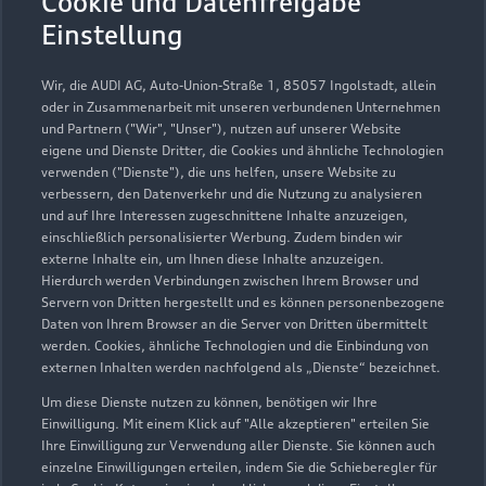
Cookie und Datenfreigabe
Cookie-Richtlinie
Barrierefreiheit
Audi erleben
Einstellung
Digital Services Act
EU Data Act
Bordbuch & Bedienungsanleitungen
Newsletter
Verträge kündigen
Wir, die AUDI AG, Auto-Union-Straße 1, 85057 Ingolstadt, allein
oder in Zusammenarbeit mit unseren verbundenen Unternehmen
1
Ein Service der AUTOHAUSEN® AG, In der Spöck 4, 77656
und Partnern ("Wir", "Unser"), nutzen auf unserer Website
Offenburg in Kooperation mit unseren Audi Partnern.
eigene und Dienste Dritter, die Cookies und ähnliche Technologien
verwenden ("Dienste"), die uns helfen, unsere Website zu
2
Der gezeigte Ankaufswert spiegelt den aktuellen Ankaufswert
verbessern, den Datenverkehr und die Nutzung zu analysieren
und auf Ihre Interessen zugeschnittene Inhalte anzuzeigen,
Ihres Gebrauchten für den Ankauf oder die Inzahlungnahme
einschließlich personalisierter Werbung. Zudem binden wir
durch den Händler wider. Wir nutzen dafür sowohl DAT
externe Inhalte ein, um Ihnen diese Inhalte anzuzeigen.
Marktdaten als auch aktuelle Marktpreise. Der gezeigte Wert
Hierdurch werden Verbindungen zwischen Ihrem Browser und
dient zur Orientierung - Wert beeinflussende
Servern von Dritten hergestellt und es können personenbezogene
Regionalfaktoren, Sonderausstattungen und der individuelle
Daten von Ihrem Browser an die Server von Dritten übermittelt
werden. Cookies, ähnliche Technologien und die Einbindung von
Zustand Ihres Fahrzeugs können hier nicht vollends
externen Inhalten werden nachfolgend als „Dienste“ bezeichnet.
berücksichtigt werden. Aus diesen Gründen kann die
endgültige Bewertung erst nach einer Prüfung des Fahrzeugs
Um diese Dienste nutzen zu können, benötigen wir Ihre
Einwilligung. Mit einem Klick auf "Alle akzeptieren" erteilen Sie
durch den Audi Partner bzw. einen Kfz-Sachverständigen
Ihre Einwilligung zur Verwendung aller Dienste. Sie können auch
erfolgen.
einzelne Einwilligungen erteilen, indem Sie die Schieberegler für