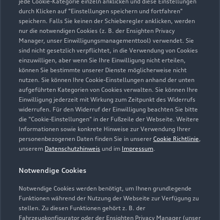
jede Cookie-Kategorie einzeln anklicken und diese Einstellungen
3
Ein Angebot der Audi Leasing, Zweigniederlassung der
durch Klicken auf "Einstellungen speichern und fortfahren"
Volkswagen Leasing GmbH, Gifhorner Str. 57, 38112
speichern. Falls Sie keinen der Schieberegler anklicken, werden
Braunschweig, für Privatkunden und gewerbliche
nur die notwendigen Cookies (z. B. der Ensighten Privacy
Einzelabnehmer.
Manager, unser Einwilligungsmanagementtool) verwendet. Sie
sind nicht gesetzlich verpflichtet, in die Verwendung von Cookies
4
Diese Leistung umfasst den Anspruch auf eine begrenzte
einzuwilligen, aber wenn Sie Ihre Einwilligung nicht erteilen,
können Sie bestimmte unserer Dienste möglicherweise nicht
Übernahme der Kosten bis zu 35 Euro für Ersatzmobilität (z.B.
nutzen. Sie können Ihre Cookie-Einstellungen anhand der unten
Mietwagen). Der Partner entscheidet über die Art der
aufgeführten Kategorien von Cookies verwalten. Sie können Ihre
Ersatzmobilität. Die Ersatzmobilität gilt nur in
Einwilligung jederzeit mit Wirkung zum Zeitpunkt des Widerrufs
Zusammenhang mit Leistungen, die durch die Dienstleistung
widerrufen. Für den Widerruf der Einwilligung beachten Sie bitte
abgedeckt werden. Sie wird für einen Tag je Wartung oder
die "Cookie-Einstellungen" in der Fußzeile der Webseite. Weitere
Informationen sowie konkrete Hinweise zur Verwendung Ihrer
Inspektion gewährt.
personenbezogenen Daten finden Sie in unserer
Cookie Richtlinie
,
unserem
Datenschutzhinweis
und im
Impressum
.
5
Dieses Angebot ergänzt die in den Fahrzeugen enthaltene Audi
Anschlussgarantie der AUDI AG, Ingolstadt, um die
Notwendige Cookies
Dienstleistung Inspektion und Verschleiß der Audi Leasing,
Zweigniederlassung der Volkswagen Leasing GmbH,
Notwendige Cookies werden benötigt, um Ihnen grundlegende
Braunschweig. Nur für Audi Werksdienstwagen und Audi
Funktionen während der Nutzung der Webseite zur Verfügung zu
stellen. Zu diesen Funktionen gehört z. B. der
Mietfahrzeuge mit einer Audi Anschlussgarantie bis zu einem
Fahrzeugkonfigurator oder der Ensighten Privacy Manager (unser